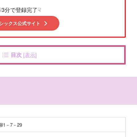
☟3分で登録完了☟
シックス公式サイト
目次
[
表示
]
1－7－29