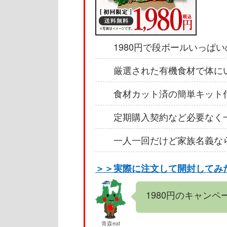
1980円で段ボールいっぱ
厳選された有機食材で体に
食材カット済の簡単キット
定期購入契約など必要なく
一人一回だけど家族名義な
＞＞実際に注文して開封してみ
1980円のキャン
青森eat