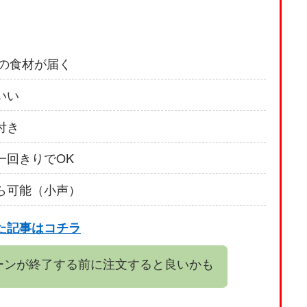
いの食材が届く
いい
付き
一回きりでOK
ら可能（小声）
た記事はコチラ
ペーンが終了する前に注文すると良いかも