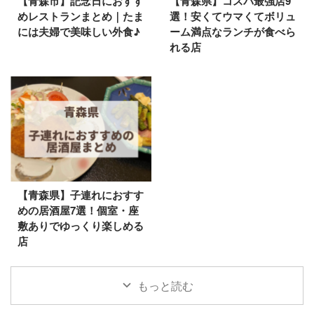
【青森市】記念日におすす
【青森県】コスパ最強店9
めレストランまとめ｜たま
選！安くてウマくてボリュ
には夫婦で美味しい外食♪
ーム満点なランチが食べら
れる店
【青森県】子連れにおすす
めの居酒屋7選！個室・座
敷ありでゆっくり楽しめる
店
もっと読む