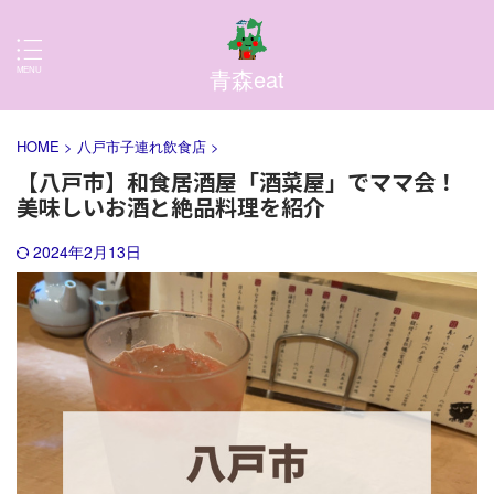
青森eat
HOME
>
八戸市子連れ飲食店
>
【八戸市】和食居酒屋「酒菜屋」でママ会！
美味しいお酒と絶品料理を紹介
2024年2月13日