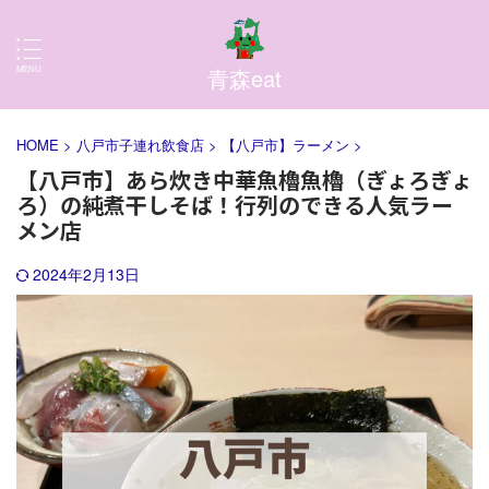
青森eat
HOME
>
八戸市子連れ飲食店
>
【八戸市】ラーメン
>
【八戸市】あら炊き中華魚櫓魚櫓（ぎょろぎょ
ろ）の純煮干しそば！行列のできる人気ラー
メン店
2024年2月13日