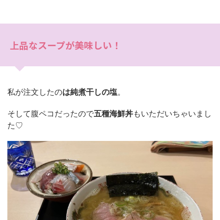
上品なスープが美味しい！
私が注文したの
は純煮干しの塩
。
そして腹ペコだったので
五種海鮮丼
もいただいちゃいまし
た♡