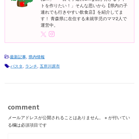
トを作りたい！」そんな思いから【県内の子
連れでも行きやすい飲食店】を紹介してま
す！ 青森県に在住する未就学児のママ2人で
運営中。
-
最新記事
,
県内情報
-
パスタ
,
ランチ
,
五所川原市
comment
メールアドレスが公開されることはありません。
※
が付いてい
る欄は必須項目です