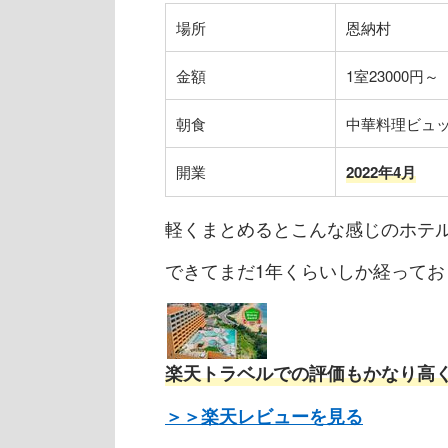
場所
恩納村
金額
1室23000円～
朝食
中華料理ビュ
開業
2022年4月
軽くまとめるとこんな感じのホテ
できてまだ1年くらいしか経って
楽天トラベルでの評価も
かなり
高
＞＞楽天レビューを見る