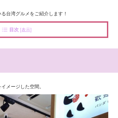
いる台湾グルメをご紹介します！
目次
[
表示
]
をイメージした空間。