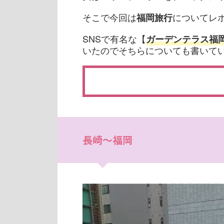
そこで今回は
についてレ
福岡旅行
SNSで有名な【
ガーデンテラス福
いたのでそちらについても書いて
長崎～福岡