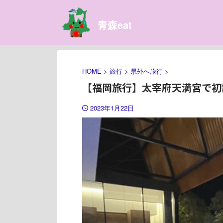
青森eat
HOME
>
旅行
>
県外へ旅行
>
【福岡旅行】太宰府天満宮で初詣
2023年1月22日