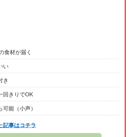
いの食材が届く
いい
付き
一回きりでOK
ら可能（小声）
た記事はコチラ