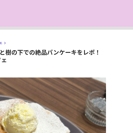
ェ
>
と樹の下での絶品パンケーキをレポ！
フェ